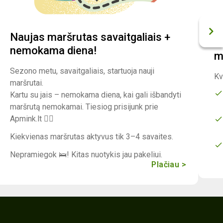
Naujas maršrutas savaitgaliais +
K
nemokama diena!
m
Sezono metu, savaitgaliais, startuoja nauji
Kv
maršrutai.
Kartu su jais – nemokama diena, kai gali išbandyti
maršrutą nemokamai. Tiesiog prisijunk prie
Apmink.lt 🚴‍♀️
Kiekvienas maršrutas aktyvus tik 3–4 savaites.
Nepramiegok 🛌! Kitas nuotykis jau pakeliui.
Plačiau >