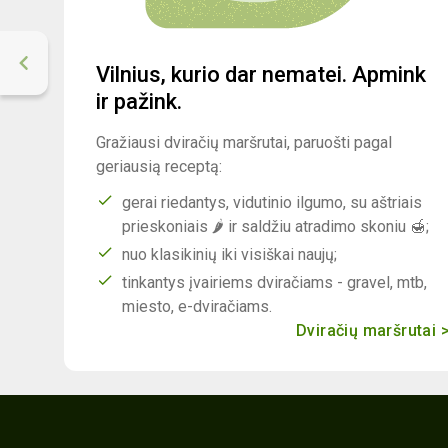
Vilnius, kurio dar nematei. Apmink
ir pažink.
Gražiausi dviračių maršrutai, paruošti pagal
geriausią receptą:
gerai riedantys, vidutinio ilgumo, su aštriais
prieskoniais 🌶 ir saldžiu atradimo skoniu 🍯;
nuo klasikinių iki visiškai naujų;
tinkantys įvairiems dviračiams - gravel, mtb,
miesto, e-dviračiams.
Dviračių maršrutai 